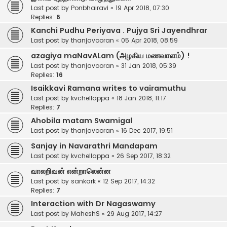
Last post by
Ponbhairavi
«
19 Apr 2018, 07:30
Replies:
6
Kanchi Pudhu Periyava . Pujya Sri Jayendhrar
Last post by
thanjavooran
«
05 Apr 2018, 08:59
azagiya maNavALam (அழகிய மணவாளம்) !
Last post by
thanjavooran
«
31 Jan 2018, 05:39
Replies:
16
Isaikkavi Ramana writes to vairamuthu
Last post by
kvchellappa
«
18 Jan 2018, 11:17
Replies:
7
Ahobila matam Swamigal
Last post by
thanjavooran
«
16 Dec 2017, 19:51
Sanjay in Navarathri Mandapam
Last post by
kvchellappa
«
26 Sep 2017, 18:32
வாலறிவன் என்றாலென்ன
Last post by
sankark
«
12 Sep 2017, 14:32
Replies:
7
Interaction with Dr Nagaswamy
Last post by
MaheshS
«
29 Aug 2017, 14:27