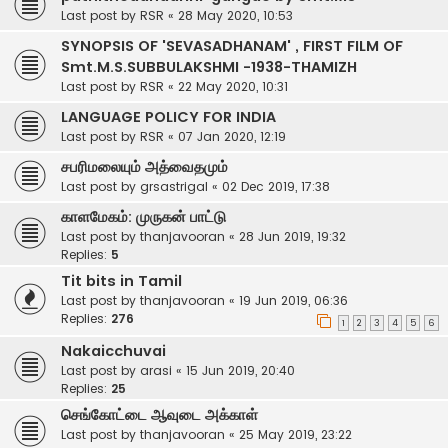
Last post by
RSR
«
28 May 2020, 10:53
SYNOPSIS OF 'SEVASADHANAM' , FIRST FILM OF
Smt.M.S.SUBBULAKSHMI -1938-THAMIZH
Last post by
RSR
«
22 May 2020, 10:31
LANGUAGE POLICY FOR INDIA
Last post by
RSR
«
07 Jan 2020, 12:19
சபரிமலையும் அத்வைதமும்
Last post by
grsastrigal
«
02 Dec 2019, 17:38
காளமேகம்: முருகன் பாட்டு
Last post by
thanjavooran
«
28 Jun 2019, 19:32
Replies:
5
Tit bits in Tamil
Last post by
thanjavooran
«
19 Jun 2019, 06:36
Replies:
276
1
2
3
4
5
6
Nakaicchuvai
Last post by
arasi
«
15 Jun 2019, 20:40
Replies:
25
செங்கோட்டை ஆவுடை அக்காள்
Last post by
thanjavooran
«
25 May 2019, 23:22