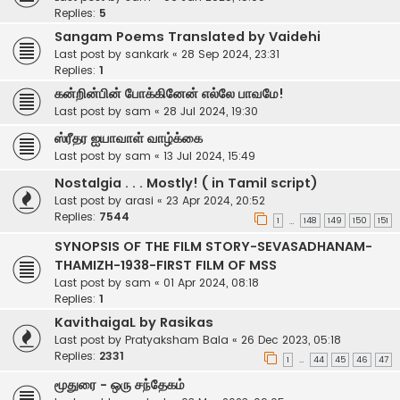
Replies:
5
Sangam Poems Translated by Vaidehi
Last post by
sankark
«
28 Sep 2024, 23:31
Replies:
1
கன்றின்பின் போக்கினேன் எல்லே பாவமே!
Last post by
sam
«
28 Jul 2024, 19:30
ஸ்ரீதர ஐயாவாள் வாழ்க்கை
Last post by
sam
«
13 Jul 2024, 15:49
Nostalgia . . . Mostly! ( in Tamil script)
Last post by
arasi
«
23 Apr 2024, 20:52
Replies:
7544
1
148
149
150
151
…
SYNOPSIS OF THE FILM STORY-SEVASADHANAM-
THAMIZH-1938-FIRST FILM OF MSS
Last post by
sam
«
01 Apr 2024, 08:18
Replies:
1
KavithaigaL by Rasikas
Last post by
Pratyaksham Bala
«
26 Dec 2023, 05:18
Replies:
2331
1
44
45
46
47
…
மூதுரை - ஒரு சந்தேகம்