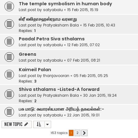
The temple symbolism in human body
Last post by
satyabalu
«
15 Feb 2015, 15:19
ஸ்ரீ லலிதாசஹஸ்ரநாம வரலாறு
Last post by
Pratyaksham Bala
«
15 Feb 2015, 10:43
Replies:
1
Paadal Petra Siva sthalams
Last post by
satyabalu
«
12 Feb 2015, 07:02
Greens
Last post by
satyabalu
«
07 Feb 2015, 08:21
Kaimeil Palan
Last post by
thanjavooran
«
05 Feb 2015, 05:25
Replies:
3
Shiva sthalams -Listed-A forward
Last post by
Pratyaksham Bala
«
30 Jan 2015, 19:24
Replies:
2
பசு மாடு: சுவாரஸ்யமான அரியத் தகவல்கள்:-
Last post by
satyabalu
«
22 Jan 2015, 19:01
New Topic
163 topics
1
2
Next