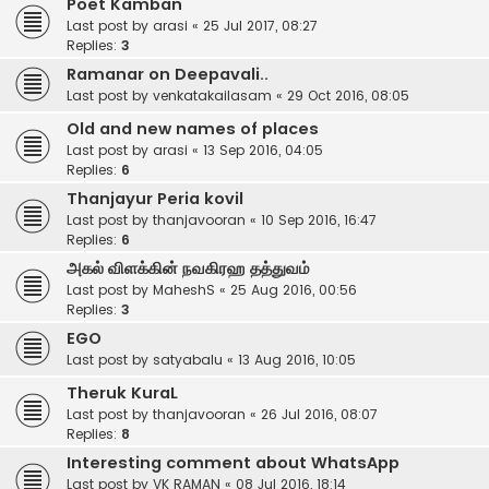
Poet Kamban
Last post by
arasi
«
25 Jul 2017, 08:27
Replies:
3
Ramanar on Deepavali..
Last post by
venkatakailasam
«
29 Oct 2016, 08:05
Old and new names of places
Last post by
arasi
«
13 Sep 2016, 04:05
Replies:
6
Thanjayur Peria kovil
Last post by
thanjavooran
«
10 Sep 2016, 16:47
Replies:
6
அகல் விளக்கின் நவகிரஹ தத்துவம்
Last post by
MaheshS
«
25 Aug 2016, 00:56
Replies:
3
EGO
Last post by
satyabalu
«
13 Aug 2016, 10:05
Theruk KuraL
Last post by
thanjavooran
«
26 Jul 2016, 08:07
Replies:
8
Interesting comment about WhatsApp
Last post by
VK RAMAN
«
08 Jul 2016, 18:14