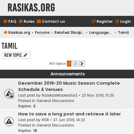
rasikas.org
FAQ
Rules
Contact us
Register
Login
Rasikas.org
Forums
Related Disciplines
Languages & Literature
Tamil
Tamil
New Topic
163 topics
1
2
Next
Announcements
December 2019-20 Music Season Complete
Schedule & Venues
Last post by
RasikasModerator2
«
23 Nov 2019, 13:25
Posted in
General Discussions
Replies:
2
How to save a long post and retrieve it later
Last post by
RSR
«
27 Jun 2019, 14:22
Posted in
General Discussions
Replies:
16