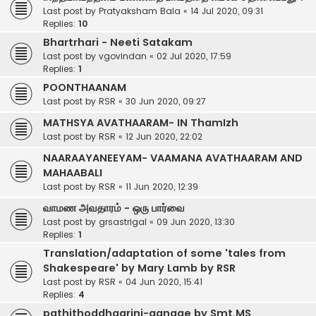
Last post by
Pratyaksham Bala
«
14 Jul 2020, 09:31
Replies:
10
Bhartrhari - Neeti Satakam
Last post by
vgovindan
«
02 Jul 2020, 17:59
Replies:
1
POONTHAANAM
Last post by
RSR
«
30 Jun 2020, 09:27
MATHSYA AVATHAARAM- IN ThamIzh
Last post by
RSR
«
12 Jun 2020, 22:02
NAARAAYANEEYAM- VAAMANA AVATHAARAM AND
MAHAABALI
Last post by
RSR
«
11 Jun 2020, 12:39
வாமண அவதாரம் - ஒரு பார்வை
Last post by
grsastrigal
«
09 Jun 2020, 13:30
Replies:
1
Translation/adaptation of some 'tales from
Shakespeare' by Mary Lamb by RSR
Last post by
RSR
«
04 Jun 2020, 15:41
Replies:
4
pathithoddhaarini-gangae by Smt.MS