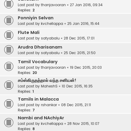
Last post by
thanjavooran
«
27 Jan 2016, 09:34
Replies:
2
Ponniyin Selvan
Last post by
kvchellappa
«
25 Jan 2016, 15:44
Flute Mali
Last post by
satyabalu
«
28 Dec 2015, 17:01
Arudra Dharisanam
Last post by
satyabalu
«
25 Dec 2015, 21:50
Tamil Vocabulary
Last post by
thanjavooran
«
19 Dec 2015, 20:03
Replies:
20
சம்ஸ்கிருதத்தால் வந்த சனியன்!
Last post by
MaheshS
«
10 Dec 2015, 16:35
Replies:
1
Tamils in Malacca
Last post by
rshankar
«
08 Dec 2015, 21:11
Replies:
7
Nambi and NAchiyAr
Last post by
kvchellappa
«
28 Nov 2015, 10:07
Replies:
8