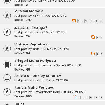
Last post by
sankark
«
03 Mar 2023, 09:05
Replies:
2
Musical Morsels
Last post by
RSR
«
14 Feb 2023, 10:42
Replies:
747
1
12
13
14
15
…
தமிழில் பாடக்கூடாதா?
Last post by
RSR
«
27 May 2022, 11:36
Replies:
76
1
2
Vintage Vignettes...
Last post by
arasi
«
21 May 2022, 21:43
Replies:
94
1
2
Sringeri Maha Periyava
Last post by
thanjavooran
«
05 Feb 2022, 11:00
Replies:
45
Article on DKP by Sriram.V
Last post by
RSR
«
06 Dec 2021, 22:06
Kanchi Maha Periyava
Last post by
Pratyaksham Bala
«
31 Jul 2021, 05:19
Replies:
660
1
11
12
13
14
…
Lyrics