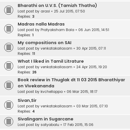
Bharathi on U.V.S. (Tamizh Thatha)
Last post by
arasi
«
25 Jul 2015, 07:50
Replies:
3
Madras nalla Madras
Last post by
Pratyaksham Bala
«
06 Jun 2015, 14:51
Replies:
1
My compositions on SAI
Last post by
venkatakailasam
«
30 Apr 2015, 07:11
Replies:
11
What I liked in Tamil Litrature
Last post by
venkatakailasam
«
24 Apr 2015, 19:20
Replies:
26
Book review in Thuglak dt 11 03 2015 Bharathiyar
on Vivekananda
Last post by
kvchellappa
«
06 Mar 2015, 18:17
Sivan,Sir
Last post by
venkatakailasam
«
03 Mar 2015, 07:10
Replies:
4
Sivalingam in Sugarcane
Last post by
satyabalu
«
17 Feb 2015, 15:06